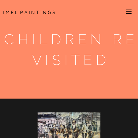
I M E L P A I N T I N G S
C H I L D R E N R E
V I S I T E D