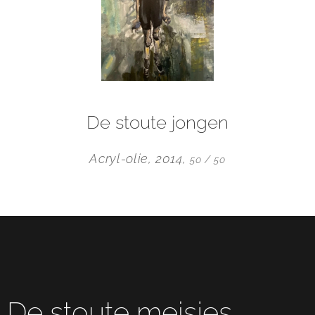
De stoute jongen
Acryl-olie, 2014,
50 / 50
De stoute meisjes